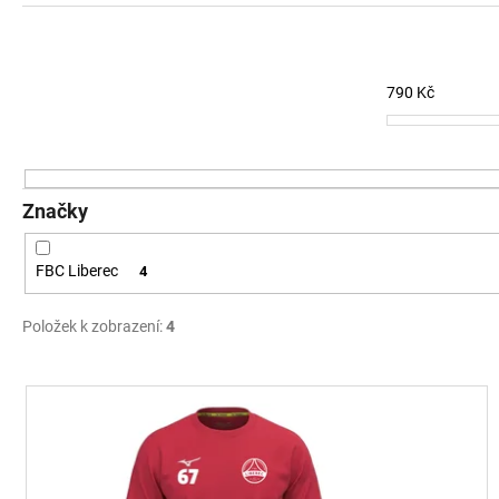
z
e
n
í
790
Kč
p
r
o
d
Značky
u
k
FBC Liberec
4
t
ů
Položek k zobrazení:
4
V
ý
p
i