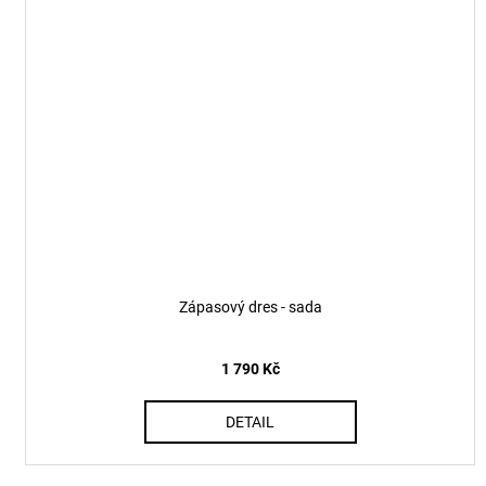
Zápasový dres - sada
1 790 Kč
DETAIL