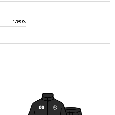
1790
Kč