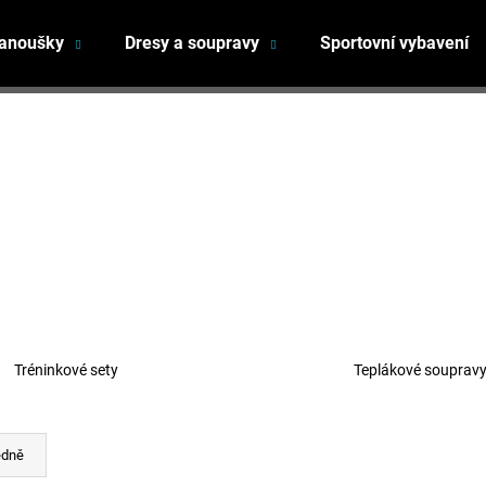
fanoušky
Dresy a soupravy
Sportovní vybavení
Co potřebujete najít?
HLEDAT
Doporučujeme
Tréninkové sety
Teplákové souprav
edně