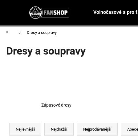
K
Přejít
na
o
Volnočasové a pro 
obsah
Zpět
Zpět
š
do
do
í
Domů
Dresy a soupravy
obchodu
obchodu
k
Dresy a soupravy
Zápasové dresy
Ř
a
Nejlevnější
Nejdražší
Nejprodávanější
Abec