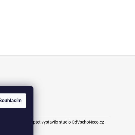
Souhlasím
Na platformě Shoptet vystavilo studio
OdVsehoNeco.cz