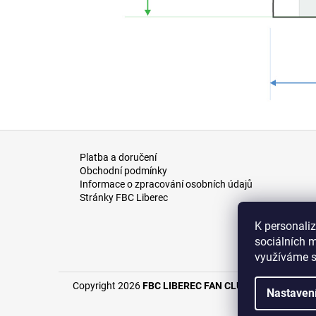
Z
á
Platba a doručení
Obchodní podmínky
p
Informace o zpracování osobních údajů
a
Stránky FBC Liberec
t
K personali
í
sociálních m
využíváme s
Copyright 2026
FBC LIBEREC FAN CLUB e-shop
. Všech
Nastaven