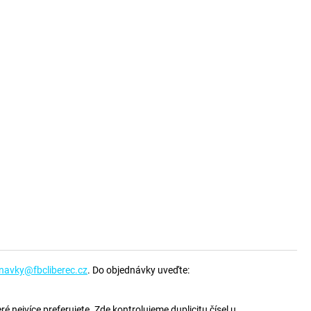
navky@fbcliberec.cz
. Do objednávky uveďte:
ré nejvíce preferujete. Zde kontrolujeme duplicitu čísel u