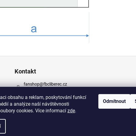
Kontakt
fanshop
@
fbcliberec.cz
+420 723 682 276
zaci obsahu a reklam, poskytování funkcí
https://www.facebook.com/fbcliberec
Odmítnout
édií a analýze naší návštěvnosti
https://www.instagram.com/fbcliberec
oubory cookies. Více informací
zde
.
na práva vyhrazena.
Upravit nastavení cookies
í