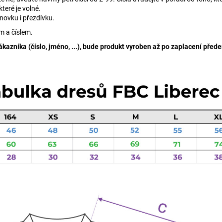
teré je volné.
ovku i přezdívku.
m a číslem.
azníka (číslo, jméno, ...), bude produkt vyroben až po zaplacení přede