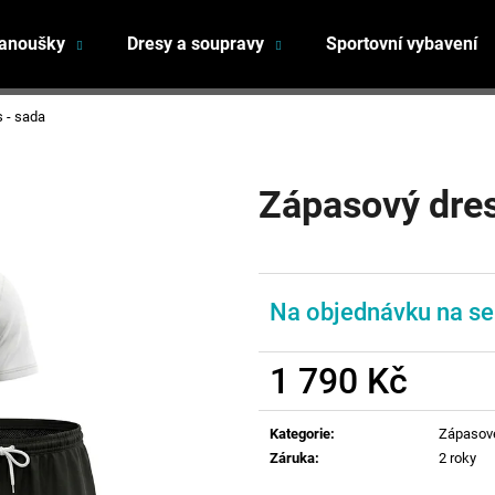
fanoušky
Dresy a soupravy
Sportovní vybavení
Co potřebujete najít?
 - sada
Zápasový dres
HLEDAT
Doporučujeme
Na objednávku na se
1 790 Kč
Měrná
cena:
Kategorie
:
Zápasov
Záruka
:
2 roky