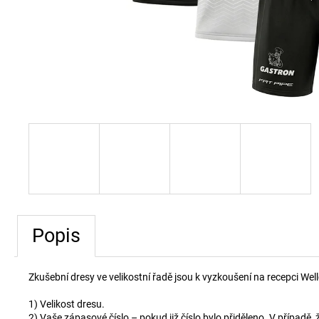
Popis
Zkušební dresy ve velikostní řadě jsou k vyzkoušení na recepci We
1) Velikost dresu.
2) Vaše zápasové číslo – pokud již číslo bylo přiděleno. V případě, ž