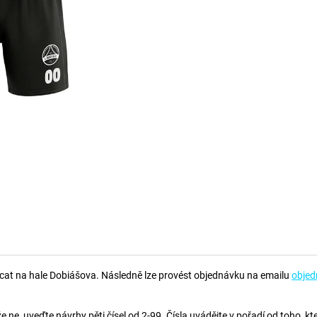
llcat na hale Dobiášova. Následně lze provést objednávku na emailu
objed
e ne, uveďte návrhy pěti čísel od 2-99. Čísla uvádějte v pořadí od toho, kte