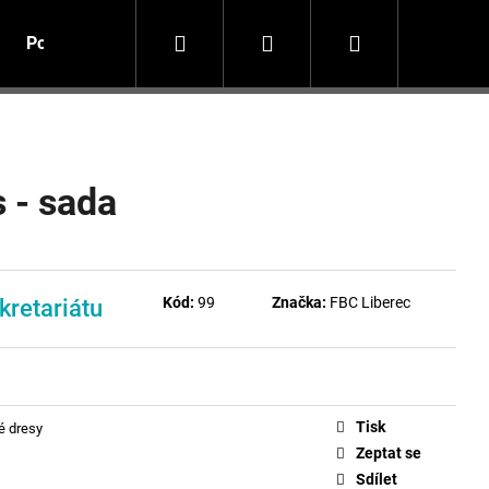
Hledat
Přihlášení
Nákupní
Potisk textilu
košík
 - sada
Kód:
99
Značka:
FBC Liberec
kretariátu
Tisk
é dresy
Zeptat se
Sdílet