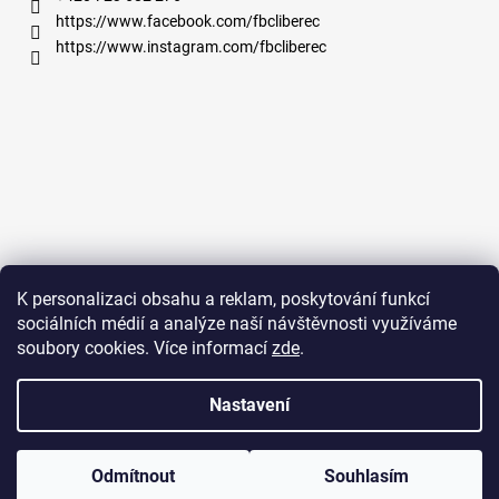
https://www.facebook.com/fbcliberec
https://www.instagram.com/fbcliberec
K personalizaci obsahu a reklam, poskytování funkcí
sociálních médií a analýze naší návštěvnosti využíváme
soubory cookies. Více informací
zde
.
Nastavení
Na platformě Shoptet vystavilo studio
OdVsehoNeco.cz
Copyright 2026
FBC LIBEREC FAN CLUB e-shop
. Všechna práva
Odmítnout
Souhlasím
vyhrazena.
Upravit nastavení cookies