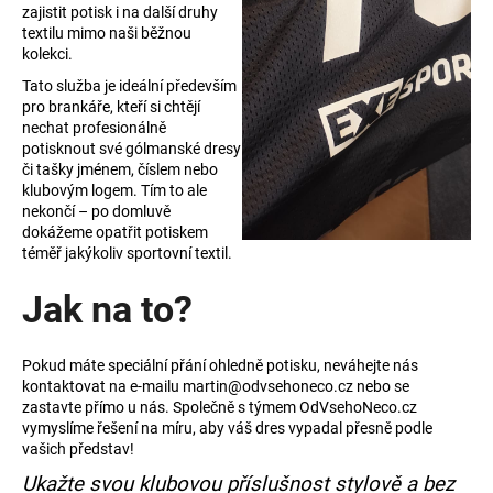
zajistit potisk i na další druhy
a
textilu mimo naši běžnou
j
kolekci.
í
Tato služba je ideální především
pro brankáře, kteří si chtějí
t
nechat profesionálně
?
potisknout své gólmanské dresy
či tašky jménem, číslem nebo
klubovým logem. Tím to ale
nekončí – po domluvě
dokážeme opatřit potiskem
téměř jakýkoliv sportovní textil.
HLEDAT
Jak na to?
D
Pokud máte speciální přání ohledně potisku, neváhejte nás
o
kontaktovat na e-mailu martin@odvsehoneco.cz nebo se
p
zastavte přímo u nás. Společně s týmem OdVsehoNeco.cz
o
vymyslíme řešení na míru, aby váš dres vypadal přesně podle
r
vašich představ!
u
Ukažte svou klubovou příslušnost stylově a bez