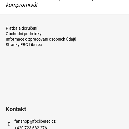
č
kompromisů!
u
j
Z
e
á
m
Platba a doručení
p
e
Obchodní podmínky
a
Informace o zpracování osobních údajů
Stránky FBC Liberec
t
í
Kontakt
fanshop
@
fbcliberec.cz
+420 723 682 276