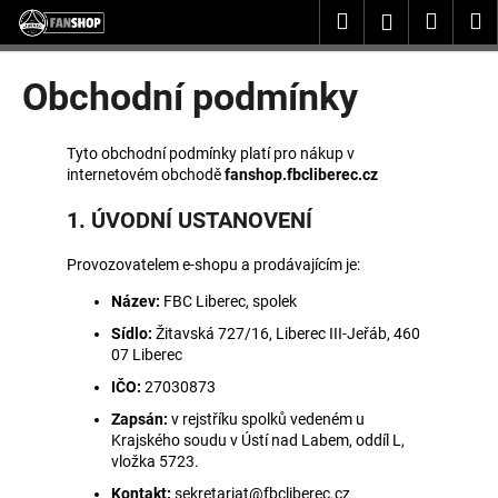
K
Přejít
Hledat
Nákup
M
Přihlášení
na
o
obsah
Zpět
Zpět
košík
š
Obchodní podmínky
í
C
k
o
Tyto obchodní podmínky platí pro nákup v
p
internetovém obchodě
fanshop.fbcliberec.cz
o
1. ÚVODNÍ USTANOVENÍ
t
ř
Provozovatelem e-shopu a prodávajícím je:
e
Název:
FBC Liberec, spolek
b
Sídlo:
Žitavská 727/16, Liberec III-Jeřáb, 460
u
07 Liberec
j
IČO:
27030873
e
Zapsán:
v rejstříku spolků vedeném u
t
Krajského soudu v Ústí nad Labem, oddíl L,
vložka 5723.
e
n
Kontakt:
sekretariat@fbcliberec.cz