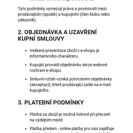
a
Tyto podmínky vymezují práva a povinnosti mezi
j
prodávajícím (spolek) a kupujícím (člen klubu nebo
zákazník).
í
t
2. OBJEDNÁVKA A UZAVŘENÍ
?
KUPNÍ SMLOUVY
Veškerá prezentace zboží v e-shopu je
informativního charakteru.
Kupující provádí objednávku skrze webové
HLEDAT
rozhraní e-shopu.
Smluvní vztah vzniká potvrzením objednávky
(akceptací), které prodávající zašle na e-mail
kupujícího.
D
o
3. PLATEBNÍ PODMÍNKY
p
o
Platba za zboží je možná hotově při převzetí
r
na výdejním místě.
u
Platba předem - online platby pro nás zajišťuje