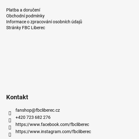
á
Platba a doručení
p
Obchodní podmínky
a
Informace o zpracování osobních údajů
Stránky FBC Liberec
t
í
Kontakt
fanshop
@
fbcliberec.cz
+420 723 682 276
https://www.facebook.com/fbcliberec
https://www.instagram.com/fbcliberec