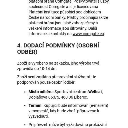
č
platební brána Comgate. Poskytovatel služby,
u
společnost Comgate a.s. je licencovaná
Platební instituce působící pod dohledem
j
České národní banky. Platby probíhající skrze
e
platební bránu jsou plně zabezpečeny a
m
veškeré informace jsou šifrovány. Další
e
(opens
informace a kontakty na
www.comgate.eu
.
in
4. DODACÍ PODMÍNKY (OSOBNÍ
new
tab)
ODBĚR)
Zboží je vyrobeno na zakázku, jeho výroba trvá
zpravidla do 10-14 dní.
Zboží není zasíláno přepravními službami. Je
podporován pouze osobní odběr:
Místo odběru:
Sportovní centrum
Wellcat
,
Dobiášova 863/5, 460 06 Liberec.
Termín:
Kupující bude informován (e-mailem)
v momentě, kdy bude zboží připraveno k
vyzvednutí.
Při převzetí může být vyžadováno prokázání