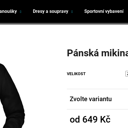
fanoušky
Dresy a soupravy
Sportovní vybavení
Co potřebujete najít?
Pánská miki
HLEDAT
VELIKOST
Doporučujeme
Zvolte variantu
od
649 Kč
Měrná