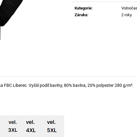
cena:
Kategorie
:
Volnočas
Záruka
:
2 roky
 FBC Liberec. Vyšší podíl bavlny, 80% bavlna, 20% polyester 280 g/m².