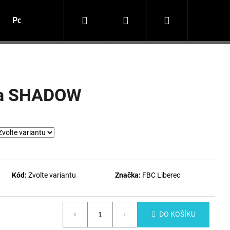
Hledat
Přihlášení
Nákupní
Potisk textilu
košík
na SHADOW
Kód:
Zvolte variantu
Značka:
FBC Liberec
DO KOŠÍKU