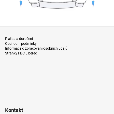
Z
á
Platba a doručení
p
Obchodní podmínky
a
Informace o zpracování osobních údajů
Stránky FBC Liberec
t
í
Kontakt