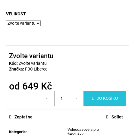
a
VELIKOST
j
í
t
?
Zvolte variantu
Kód:
Zvolte variantu
Značka:
FBC Liberec
HLEDAT
od
649 Kč
Měrná
D
DO KOŠÍKU
cena:
o
p
o
Zeptat se
Sdílet
r
u
Volnočasové a pro
Kategorie
:
fanoušky