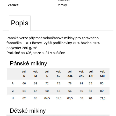
č
Záruka
:
2 roky
u
j
e
Popis
m
e
Pánská verze příjemné volnočasové mikiny pro správného
fanouška FBC Liberec. Vyšší podíl bavlny, 80% bavlna, 20%
polyester 280 g/m².
Pratelné na 40°, nelze sušit v sušičce.