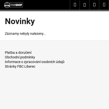
K
Přejít
Hledat
Nákup
M
Přihlášení
na
o
obsah
Zpět
Zpět
košík
š
Novinky
í
C
k
o
Záznamy nebyly nalezeny...
p
Z
o
á
t
Platba a doručení
p
ř
Obchodní podmínky
a
Informace o zpracování osobních údajů
e
Stránky FBC Liberec
t
b
í
u
j
e
t
e
n