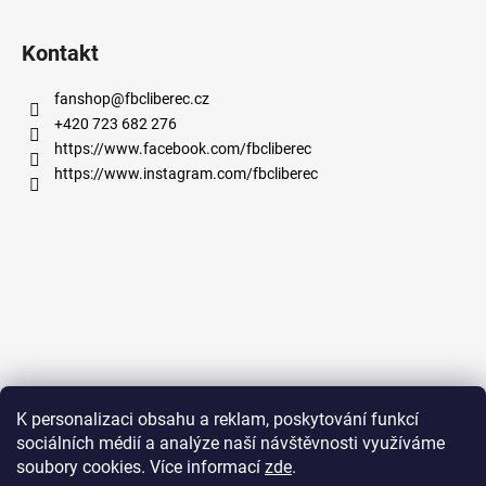
a
Kontakt
j
í
fanshop
@
fbcliberec.cz
t
+420 723 682 276
?
https://www.facebook.com/fbcliberec
https://www.instagram.com/fbcliberec
HLEDAT
D
o
p
o
K personalizaci obsahu a reklam, poskytování funkcí
r
sociálních médií a analýze naší návštěvnosti využíváme
u
soubory cookies. Více informací
zde
.