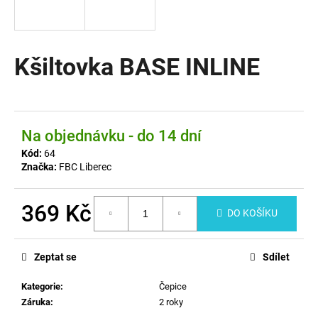
a
j
í
Kšiltovka BASE INLINE
t
?
Na objednávku - do 14 dní
Kód:
64
HLEDAT
Značka:
FBC Liberec
369 Kč
DO KOŠÍKU
D
Měrná
o
cena:
p
Zeptat se
Sdílet
o
r
Kategorie
:
Čepice
u
Záruka
:
2 roky