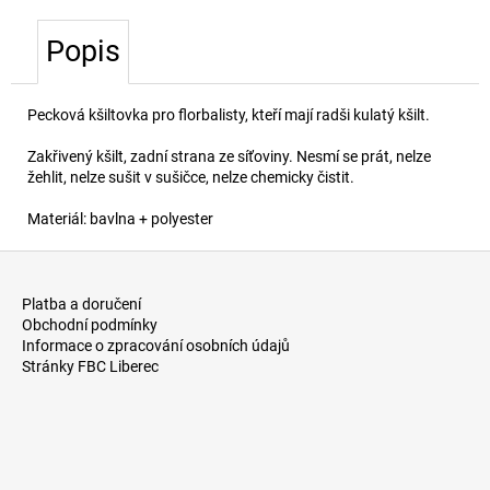
č
u
Popis
j
e
m
Pecková kšiltovka pro florbalisty, kteří mají radši kulatý kšilt.
e
Zakřivený kšilt, zadní strana ze síťoviny. Nesmí se prát, nelze
žehlit, nelze sušit v sušičce, nelze chemicky čistit.
Materiál:
bavlna +
polyester
Z
á
Platba a doručení
p
Obchodní podmínky
a
Informace o zpracování osobních údajů
Stránky FBC Liberec
t
í