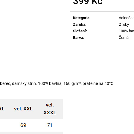
399 Kč
Měrná
cena:
Kategorie
:
Volnočas
Záruka
:
2 roky
Složení
:
100% ba
Barva
:
Černá
berec, dámský střih. 100% bavlna,
160 g/m², pratelné na 40°C.