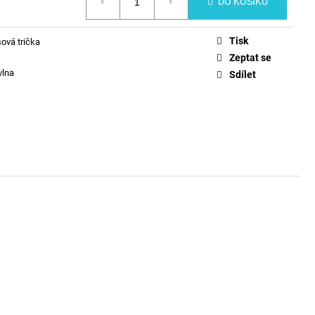
DO KOŠÍKU
Tisk
ová trička
Zeptat se
vlna
Sdílet