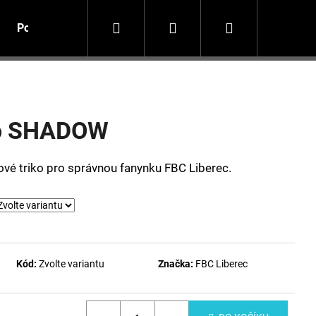
Hledat
Přihlášení
Nákupní
Potisk textilu
košík
ko SHADOW
vé triko pro správnou fanynku FBC Liberec.
Kód:
Zvolte variantu
Značka:
FBC Liberec