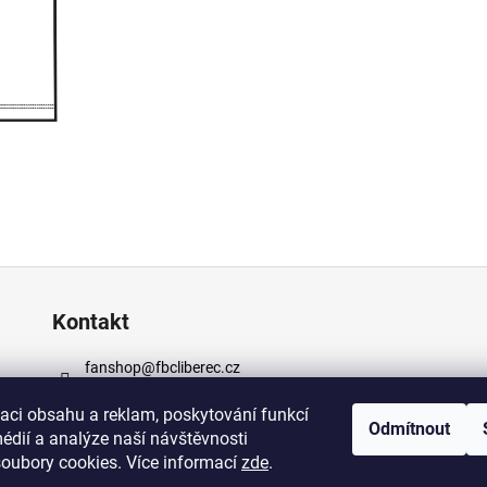
Kontakt
fanshop
@
fbcliberec.cz
+420 723 682 276
zaci obsahu a reklam, poskytování funkcí
https://www.facebook.com/fbcliberec
Odmítnout
édií a analýze naší návštěvnosti
https://www.instagram.com/fbcliberec
oubory cookies. Více informací
zde
.