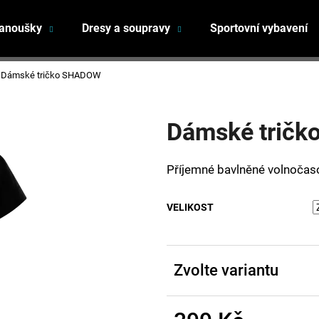
fanoušky
Dresy a soupravy
Sportovní vybavení
Co potřebujete najít?
Dámské tričko SHADOW
Dámské trič
HLEDAT
Příjemné bavlněné volnočaso
Doporučujeme
VELIKOST
Zvolte variantu