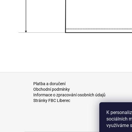
Z
á
Platba a doručení
Obchodní podmínky
p
Informace o zpracování osobních údajů
a
Stránky FBC Liberec
t
K personali
í
sociálních m
využíváme s