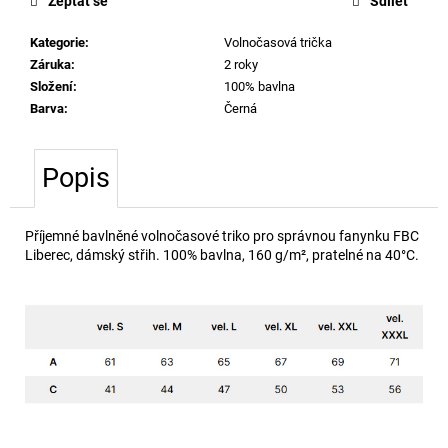
č
Zeptat se
Sdílet
u
Kategorie
:
Volnočasová trička
j
Záruka
:
2 roky
e
Složení
:
100% bavlna
m
Barva
:
Černá
e
Popis
Příjemné bavlněné volnočasové triko pro správnou fanynku FBC
Liberec, dámský střih. 100% bavlna,
160 g/m², pratelné na 40°C.