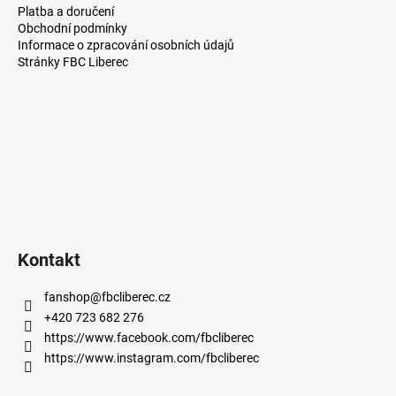
á
Platba a doručení
p
Obchodní podmínky
a
Informace o zpracování osobních údajů
Stránky FBC Liberec
t
í
Kontakt
fanshop
@
fbcliberec.cz
+420 723 682 276
https://www.facebook.com/fbcliberec
https://www.instagram.com/fbcliberec