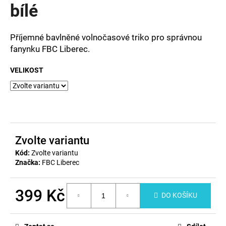
bílé
a
j
Příjemné bavlněné volnočasové triko pro správnou
í
fanynku FBC Liberec.
t
?
VELIKOST
HLEDAT
Zvolte variantu
Kód:
Zvolte variantu
D
Značka:
FBC Liberec
o
p
399 Kč
o
DO KOŠÍKU
r
Měrná
u
cena: