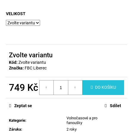
a
VELIKOST
j
í
t
?
Zvolte variantu
Kód:
Zvolte variantu
Značka:
FBC Liberec
HLEDAT
749 Kč
DO KOŠÍKU
D
Měrná
o
cena:
Zeptat se
Sdílet
p
o
Volnočasové a pro
r
Kategorie
:
fanoušky
u
Záruka
:
2 roky