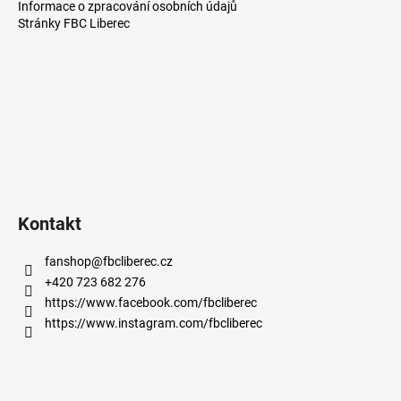
a
Informace o zpracování osobních údajů
Stránky FBC Liberec
t
í
Kontakt
fanshop
@
fbcliberec.cz
+420 723 682 276
https://www.facebook.com/fbcliberec
https://www.instagram.com/fbcliberec