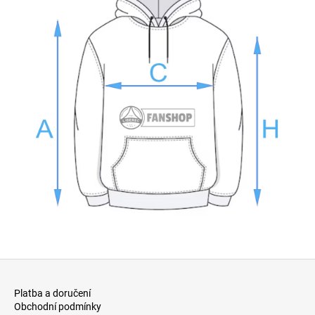
Z
á
Platba a doručení
p
Obchodní podmínky