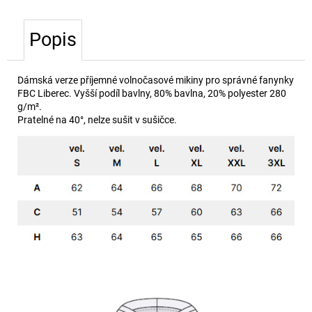
č
u
j
Popis
e
m
e
Dámská verze příjemné volnočasové mikiny pro správné fanynky
FBC Liberec. Vyšší podíl bavlny, 80% bavlna, 20% polyester 280
g/m².
Pratelné na 40°, nelze sušit v sušičce.