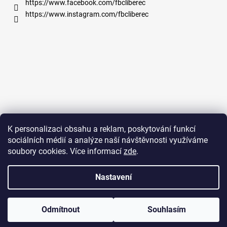
https://www.facebook.com/fbcliberec
https://www.instagram.com/fbcliberec
K personalizaci obsahu a reklam, poskytování funkcí
sociálních médií a analýze naší návštěvnosti využíváme
soubory cookies. Více informací
zde
.
Nastavení
Na platformě Shoptet vystavilo studio
OdVsehoNeco.cz
Copyright 2026
FBC LIBEREC FAN CLUB e-shop
. Všechna práva
Odmítnout
Souhlasím
vyhrazena.
Upravit nastavení cookies