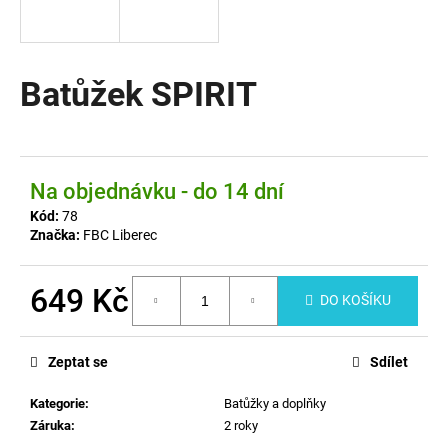
a
j
í
Batůžek SPIRIT
t
?
Na objednávku - do 14 dní
Kód:
78
HLEDAT
Značka:
FBC Liberec
649 Kč
DO KOŠÍKU
D
Měrná
o
cena:
p
Zeptat se
Sdílet
o
r
Kategorie
:
Batůžky a doplňky
u
Záruka
:
2 roky