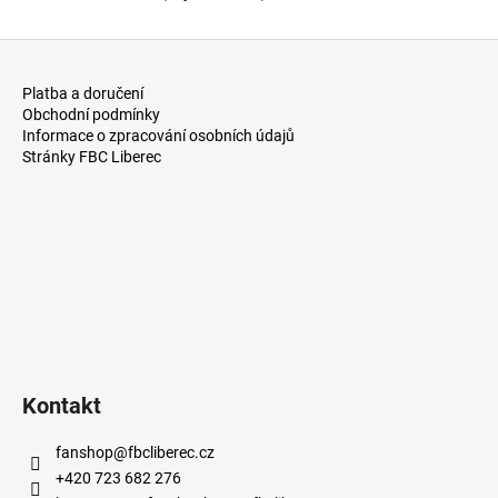
Z
á
Platba a doručení
p
Obchodní podmínky
a
Informace o zpracování osobních údajů
Stránky FBC Liberec
t
í
Kontakt
fanshop
@
fbcliberec.cz
+420 723 682 276