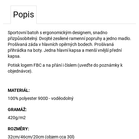
č
u
Popis
j
e
m
Sportovní batoh s ergonomickým designem, snadno
e
přizpůsobitelný. Dvojité zesílené ramenní popruhy a jedno madlo.
Prošívaná záda v hlavních opěrných bodech. Prošívaná
přihrádka na boty. Jedna hlavní kapsa a menší vnější přední
kapsa.
Potisk logem FBC a na přání i číslem (uveďte do poznámky k
objednávce).
MATERIÁL
:
100% polyester 900D - voděodolný
GRAMÁŽ
:
420g/m2
ROZMĚRY:
32cm/46cm/20cm (objem cca 30l)